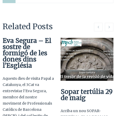
Related Posts
Eva Segura – El
sostre de
formigó de les
dones dins
l’Església
Aquests dies de visita Papal a
Catalunya, el 3Cat va
Sopar tertúlia 29
entrevistar l’Eva Segura,
de maig
membre del nostre
moviment de Professionals
Catòlics de Barcelona
Arriba un nou SOPAR-
(MPCB), i del col.lectiu de