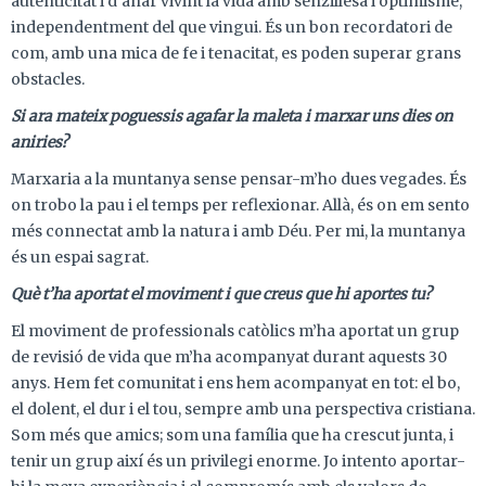
autenticitat i d’anar vivint la vida amb senzillesa i optimisme,
independentment del que vingui. És un bon recordatori de
com, amb una mica de fe i tenacitat, es poden superar grans
obstacles.
Si ara mateix poguessis agafar la maleta i marxar uns dies on
aniries?
Marxaria a la muntanya sense pensar-m’ho dues vegades. És
on trobo la pau i el temps per reflexionar. Allà, és on em sento
més connectat amb la natura i amb Déu. Per mi, la muntanya
és un espai sagrat.
Què t’ha aportat el moviment i que creus que hi aportes tu?
El moviment de professionals catòlics m’ha aportat un grup
de revisió de vida que m’ha acompanyat durant aquests 30
anys. Hem fet comunitat i ens hem acompanyat en tot: el bo,
el dolent, el dur i el tou, sempre amb una perspectiva cristiana.
Som més que amics; som una família que ha crescut junta, i
tenir un grup així és un privilegi enorme. Jo intento aportar-