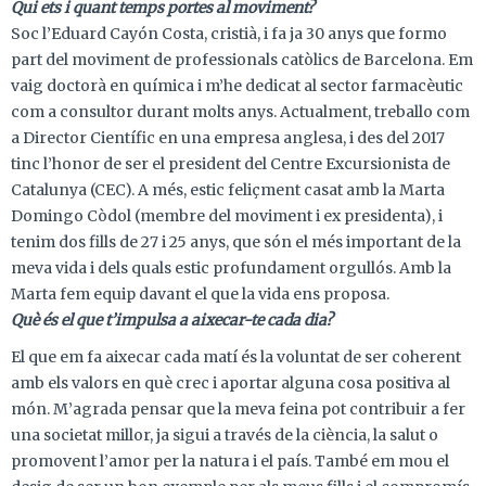
Qui ets i quant temps portes al moviment?
Soc l’Eduard Cayón Costa, cristià, i fa ja 30 anys que formo
part del moviment de professionals catòlics de Barcelona. Em
vaig doctorà en química i m’he dedicat al sector farmacèutic
com a consultor durant molts anys. Actualment, treballo com
a Director Científic en una empresa anglesa, i des del 2017
tinc l’honor de ser el president del Centre Excursionista de
Catalunya (CEC). A més, estic feliçment casat amb la Marta
Domingo Còdol (membre del moviment i ex presidenta), i
tenim dos fills de 27 i 25 anys, que són el més important de la
meva vida i dels quals estic profundament orgullós. Amb la
Marta fem equip davant el que la vida ens proposa.
Què és el que t’impulsa a aixecar-te cada dia?
El que em fa aixecar cada matí és la voluntat de ser coherent
amb els valors en què crec i aportar alguna cosa positiva al
món. M’agrada pensar que la meva feina pot contribuir a fer
una societat millor, ja sigui a través de la ciència, la salut o
promovent l’amor per la natura i el país. També em mou el