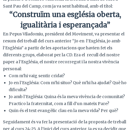
Sant Pau del Camp, com ja va sent habitual, amb el títol:
“Construïm una església oberta,
igualitària i esperançada”
En Pepus Viladomiu, president del Moviment, va presentar el
resum del treball del curs anterior “Jo en l’Església, jo amb
l’Església” a partir de les aportacions que havien fet els
diferents grups, elaborat per la CD. Era el recull del nostre
paper a l’Església, el nostre recorregut i la nostra vivència
personal:
Com m’hi vaig sentir cridat?
Jo en l’Església: Com m’hi situo? Què m’hi ha ajudat? Què ho
dificulta?
Jo amb l’Església: Quina és la meva vivència de comunitat?
Practico la fraternitat, com a fill d’un mateix Pare?
Quin és el text evangèlic clau en la meva vida? Per què?
Seguidament és va fer la presentació de la proposta de treball
per al curs 24-25. A l’inici del curs anterior, ja es va decidir que