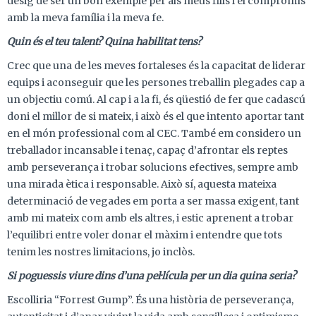
desig de ser un bon exemple per als meus fills i el compromís
amb la meva família i la meva fe.
Quin és el teu talent? Quina habilitat tens?
Crec que una de les meves fortaleses és la capacitat de liderar
equips i aconseguir que les persones treballin plegades cap a
un objectiu comú. Al cap i a la fi, és qüestió de fer que cadascú
doni el millor de si mateix, i això és el que intento aportar tant
en el món professional com al CEC. També em considero un
treballador incansable i tenaç, capaç d’afrontar els reptes
amb perseverança i trobar solucions efectives, sempre amb
una mirada ètica i responsable. Això sí, aquesta mateixa
determinació de vegades em porta a ser massa exigent, tant
amb mi mateix com amb els altres, i estic aprenent a trobar
l’equilibri entre voler donar el màxim i entendre que tots
tenim les nostres limitacions, jo inclòs.
Si poguessis viure dins d’una pel·lícula per un dia quina seria?
Escolliria “Forrest Gump”. És una història de perseverança,