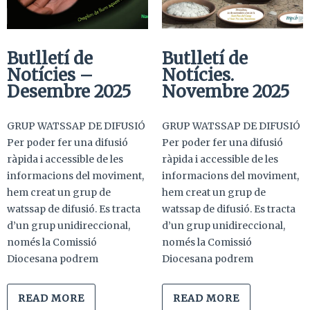
Butlletí de
Butlletí de
Notícies –
Notícies.
Desembre 2025
Novembre 2025
GRUP WATSSAP DE DIFUSIÓ
GRUP WATSSAP DE DIFUSIÓ
Per poder fer una difusió
Per poder fer una difusió
ràpida i accessible de les
ràpida i accessible de les
informacions del moviment,
informacions del moviment,
hem creat un grup de
hem creat un grup de
watssap de difusió. Es tracta
watssap de difusió. Es tracta
d’un grup unidireccional,
d’un grup unidireccional,
només la Comissió
només la Comissió
Diocesana podrem
Diocesana podrem
READ MORE
READ MORE