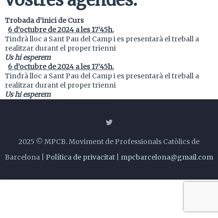
vostres agendes.
Trobada d’inici de Curs
6 d’octubre de 2024 a les 17’45h.
Tindrà lloc a Sant Pau del Camp i es presentarà el treball a
realitzar durant el proper trienni
Us hi esperem
6 d’octubre de 2024 a les 17’45h.
Tindrà lloc a Sant Pau del Camp i es presentarà el treball a
realitzar durant el proper trienni
Us hi esperem
2025 © MPCB. Moviment de Professionals Catòlics de
Barcelona |
Política de privacitat
|
mpcbarcelona@gmail.com