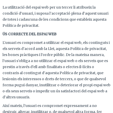
La utilització del espai web per un tercer li atribueix la
condició d’usuari, i suposa l’acceptació plena d’aquest usuari
de totes i cadascuna de les condicions que estableix aquesta
Política de privacitat.
ÚS CORRECTE DEL ESPAI WEB
L’usuari es compromet a utilitzar el espai web, els continguts i
els serveis d’acord amb la Llei, aquesta Política de privacitat,
les bones pràctiques i l’ordre públic. De la mateixa manera,
l’usuari s’obliga a no utilitzar el espai web o els serveis que es
prestin a través d’ell amb finalitats o efectes il•lícits o
contraris al contingut d’aquesta Política de privacitat, que
lesionin els interessos o drets de tercers, o que de qualsevol
forma pugui danyar, inutilitzar o deteriorar el propi espai web
o els seus serveis o impedir un ús satisfactori del espai web a
d’altres usuaris.
Així mateix, l’usuari es compromet expressament a no
destruir, alterar, inutilitzar o, de qualsevol altra forma, fer