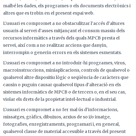
malbé les dades, els programes o els documents electrònics i
altres que es trobin en el present espai web.
L’usuari es compromet a no obstaculitzar l’accés d’altures
usuaris al servei d’asses mitjançant el consum massiu dels
recursos informàtics a través dels quals MPCB presta el
servei, així com a no realitzar accions que danyin,
interrompin o generin errors en els sistemes esmentats.
L’usuari es compromet a no introduir-hi programes, virus,
macroinstruccions, miniaplicacions, controls de qualsevol o
qualsevol altre dispositiu lògic o seqüència de caràcters que
causin o puguin causar qualsevol tipus d’alteració en els
sistemes informàtics de MPCB o de tercers o, en el seu cas,
violar els drets de la propietat intel•lectual o industrial.
L’usuari es compromet a no fer mal ús d’informacions,
missatges, gràfics, dibuixos, arxius de so i/o imatge,
fotografies, enregistraments, programari i, en general,
qualsevol classe de material accessible a través del present