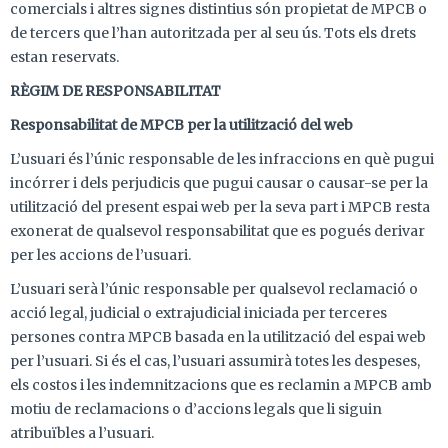
comercials i altres signes distintius són propietat de MPCB o
de tercers que l’han autoritzada per al seu ús. Tots els drets
estan reservats.
RÈGIM DE RESPONSABILITAT
Responsabilitat de MPCB per la utilització del web
L’usuari és l’únic responsable de les infraccions en què pugui
incórrer i dels perjudicis que pugui causar o causar-se per la
utilització del present espai web per la seva part i MPCB resta
exonerat de qualsevol responsabilitat que es pogués derivar
per les accions de l’usuari.
L’usuari serà l’únic responsable per qualsevol reclamació o
acció legal, judicial o extrajudicial iniciada per terceres
persones contra MPCB basada en la utilització del espai web
per l’usuari. Si és el cas, l’usuari assumirà totes les despeses,
els costos i les indemnitzacions que es reclamin a MPCB amb
motiu de reclamacions o d’accions legals que li siguin
atribuïbles a l’usuari.