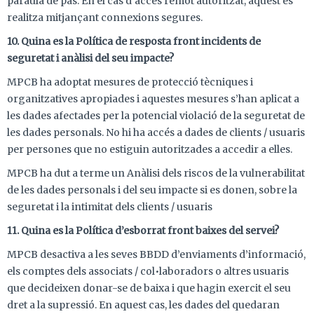
paraula de pas. En el cas d’accés remot autoritzat, aquest es
realitza mitjançant connexions segures.
10. Quina es la Política de resposta front incidents de
seguretat i anàlisi del seu impacte?
MPCB ha adoptat mesures de protecció tècniques i
organitzatives apropiades i aquestes mesures s’han aplicat a
les dades afectades per la potencial violació de la seguretat de
les dades personals. No hi ha accés a dades de clients / usuaris
per persones que no estiguin autoritzades a accedir a elles.
MPCB ha dut a terme un Anàlisi dels riscos de la vulnerabilitat
de les dades personals i del seu impacte si es donen, sobre la
seguretat i la intimitat dels clients / usuaris
11. Quina es la Política d’esborrat front baixes del servei?
MPCB desactiva a les seves BBDD d’enviaments d’informació,
els comptes dels associats / col•laboradors o altres usuaris
que decideixen donar-se de baixa i que hagin exercit el seu
dret a la supressió. En aquest cas, les dades del quedaran