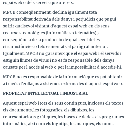
espai web o dels serveis que ofereix.
MPCB conseqüentment, declina igualment tota
responsabilitat derivada dels danys i perjudicis que pugui
sofrir qualsevol visitant d’aquest espai web en els seus
recursos tecnològics (informàtics o telemàtics), a
conseqüència de la producció de qualsevol de les
circumstàncies o fets esmentats al paràgraf anterior.
Igualment, MPCB no garanteix que el espai web i el servidor
estiguin lliures de virus i no es fa responsable dels danys
causats per l’accés al web o per la impossibilitat d’accedir-hi.
MPCB no és responsable de la informació que es pot obtenir
a través d’enllaços a sistemes externs des d’aquest espai web.
PROPIETAT INTEL·LECTUAL I INDUSTRIAL
Aquest espai web i tots els seus continguts, inclosos els textos,
els documents, les fotografies, els dibuixos, les
representacions gràfiques, les bases de dades, els programes
informàtics, així com els logotips, les marques, els noms