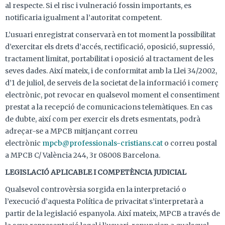
al respecte. Si el risc i vulneració fossin importants, es
notificaria igualment a l’autoritat competent.
L’usuari enregistrat conservarà en tot moment la possibilitat
d’exercitar els drets d’accés, rectificació, oposició, supressió,
tractament limitat, portabilitat i oposició al tractament de les
seves dades. Així mateix, i de conformitat amb la Llei 34/2002,
d’1 de juliol, de serveis de la societat de la informació i comerç
electrònic, pot revocar en qualsevol moment el consentiment
prestat a la recepció de comunicacions telemàtiques. En cas
de dubte, així com per exercir els drets esmentats, podrà
adreçar-se a MPCB mitjançant correu
electrònic
mpcb@professionals-cristians.cat
o correu postal
a MPCB C/ València 244, 3r 08008 Barcelona.
LEGISLACIÓ APLICABLE I COMPETÈNCIA JUDICIAL
Qualsevol controvèrsia sorgida en la interpretació o
l’execució d’aquesta Política de privacitat s’interpretarà a
partir de la legislació espanyola. Així mateix, MPCB a través de